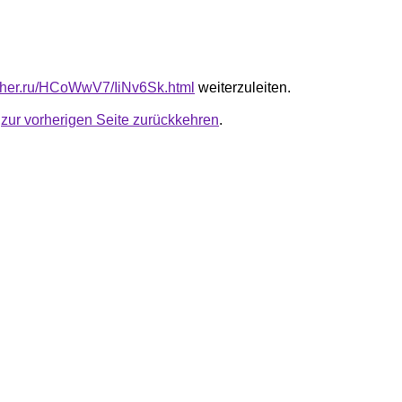
luther.ru/HCoWwV7/IiNv6Sk.html
weiterzuleiten.
u
zur vorherigen Seite zurückkehren
.