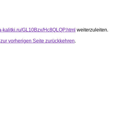
ota-kalitki.ru/GL10Bzx/Hc8QLQP.html
weiterzuleiten.
u
zur vorherigen Seite zurückkehren
.