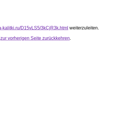
ta-kalitki.ru/D15vLS5/3kCjR3k.html
weiterzuleiten.
u
zur vorherigen Seite zurückkehren
.