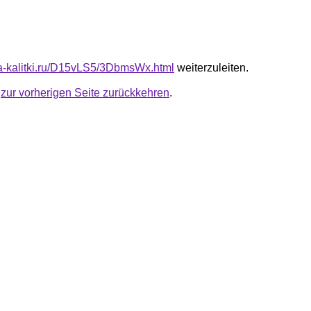
ota-kalitki.ru/D15vLS5/3DbmsWx.html
weiterzuleiten.
u
zur vorherigen Seite zurückkehren
.