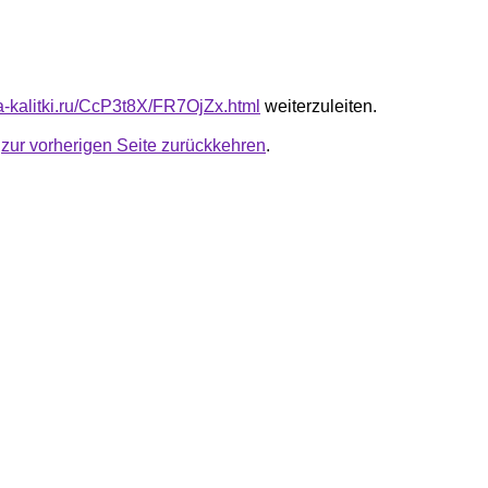
ta-kalitki.ru/CcP3t8X/FR7OjZx.html
weiterzuleiten.
u
zur vorherigen Seite zurückkehren
.