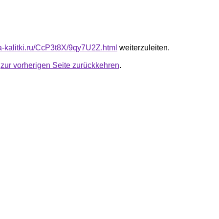
ta-kalitki.ru/CcP3t8X/9qy7U2Z.html
weiterzuleiten.
u
zur vorherigen Seite zurückkehren
.