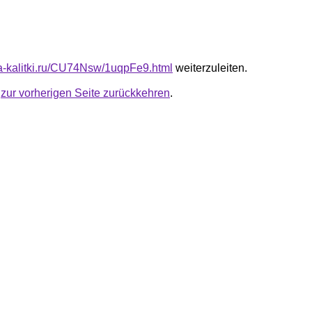
ota-kalitki.ru/CU74Nsw/1uqpFe9.html
weiterzuleiten.
u
zur vorherigen Seite zurückkehren
.