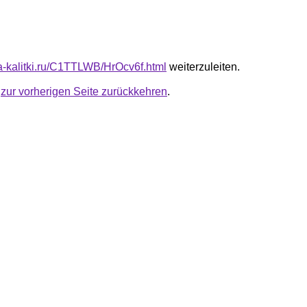
ta-kalitki.ru/C1TTLWB/HrOcv6f.html
weiterzuleiten.
u
zur vorherigen Seite zurückkehren
.