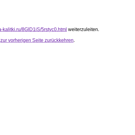
ta-kalitki.ru/8GlD1iS/5rstyc0.html
weiterzuleiten.
u
zur vorherigen Seite zurückkehren
.