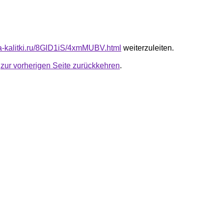
ota-kalitki.ru/8GlD1iS/4xmMUBV.html
weiterzuleiten.
u
zur vorherigen Seite zurückkehren
.