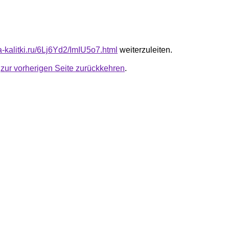
ta-kalitki.ru/6Lj6Yd2/ImIU5o7.html
weiterzuleiten.
u
zur vorherigen Seite zurückkehren
.