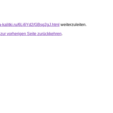
ta-kalitki.ru/6Lj6Yd2/GBsg2gJ.html
weiterzuleiten.
u
zur vorherigen Seite zurückkehren
.