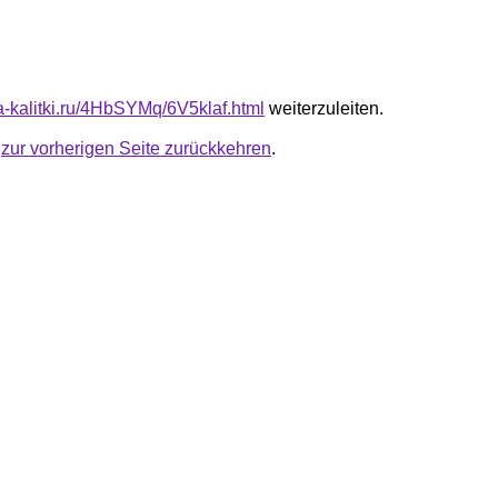
ta-kalitki.ru/4HbSYMq/6V5klaf.html
weiterzuleiten.
u
zur vorherigen Seite zurückkehren
.