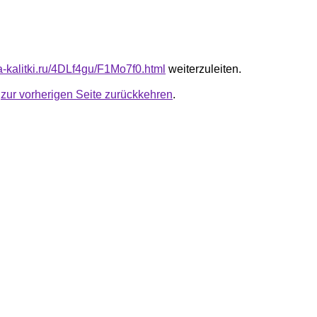
ta-kalitki.ru/4DLf4gu/F1Mo7f0.html
weiterzuleiten.
u
zur vorherigen Seite zurückkehren
.