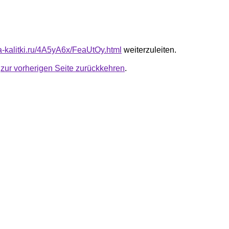
ta-kalitki.ru/4A5yA6x/FeaUtOy.html
weiterzuleiten.
u
zur vorherigen Seite zurückkehren
.