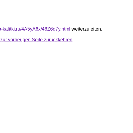
ta-kalitki.ru/4A5yA6x/46Z6q7y.html
weiterzuleiten.
u
zur vorherigen Seite zurückkehren
.