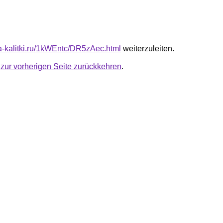
ta-kalitki.ru/1kWEntc/DR5zAec.html
weiterzuleiten.
u
zur vorherigen Seite zurückkehren
.