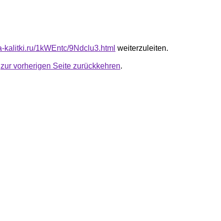
ta-kalitki.ru/1kWEntc/9Ndclu3.html
weiterzuleiten.
u
zur vorherigen Seite zurückkehren
.