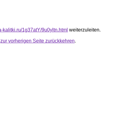
ta-kalitki.ru/1g37atY/9u0yltn.html
weiterzuleiten.
u
zur vorherigen Seite zurückkehren
.