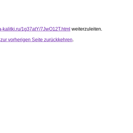
ta-kalitki.ru/1g37atY/7JwO12T.html
weiterzuleiten.
u
zur vorherigen Seite zurückkehren
.