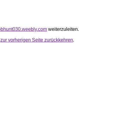
llobhunt030.weebly.com
weiterzuleiten.
u
zur vorherigen Seite zurückkehren
.