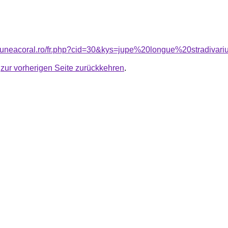
siuneacoral.ro/fr.php?cid=30&kys=jupe%20longue%20stradivar
u
zur vorherigen Seite zurückkehren
.