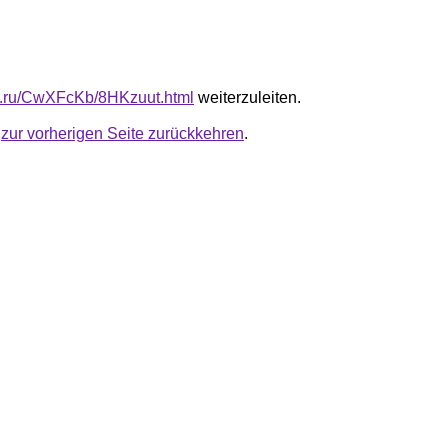
fb.ru/CwXFcKb/8HKzuut.html
weiterzuleiten.
u
zur vorherigen Seite zurückkehren
.