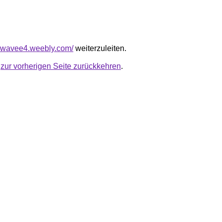
ewavee4.weebly.com/
weiterzuleiten.
u
zur vorherigen Seite zurückkehren
.