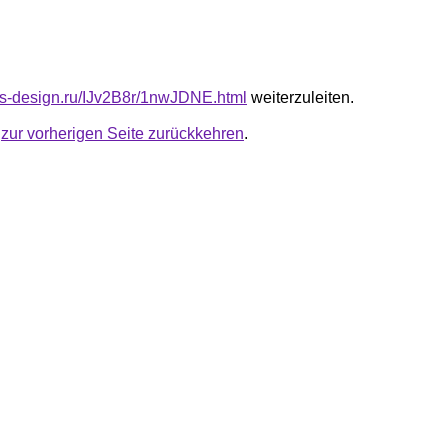
cus-design.ru/IJv2B8r/1nwJDNE.html
weiterzuleiten.
u
zur vorherigen Seite zurückkehren
.